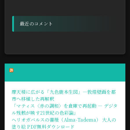
最近のコメント
RSS
摩天楼に広がる「九色鹿本生図」—敦煌壁画を都
市へ移植した再解釈
「マティス〈赤の調和〉を倉庫で再起動 ― デジタ
ル残骸が映す21世紀の色彩論」
ヘリオガバルスの薔薇（Alma‑Tadema） 大人の
塗り絵 PDF無料ダウンロード