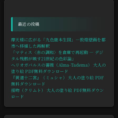
最近の投稿
摩天楼に広がる「九色鹿本生図」—敦煌壁画を都
市へ移植した再解釈
「マティス〈赤の調和〉を倉庫で再起動 ― デジ
タル残骸が映す21世紀の色彩論」
ヘリオガバルスの薔薇（Alma‑Tadema） 大人の
塗り絵 PDF無料ダウンロード
『黄道十二宮』（ミュシャ） 大人の塗り絵 PDF
無料ダウンロード
接吻（クリムト） 大人の塗り絵 PDF無料ダウン
ロード